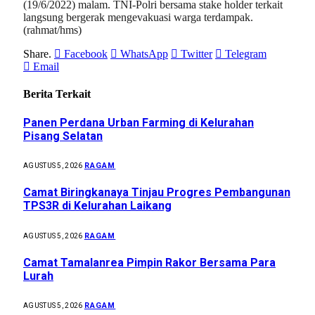
(19/6/2022) malam. TNI-Polri bersama stake holder terkait
langsung bergerak mengevakuasi warga terdampak.
(rahmat/hms)
Share.
Facebook
WhatsApp
Twitter
Telegram
Email
Berita Terkait
Panen Perdana Urban Farming di Kelurahan
Pisang Selatan
RAGAM
AGUSTUS 5, 2026
Camat Biringkanaya Tinjau Progres Pembangunan
TPS3R di Kelurahan Laikang
RAGAM
AGUSTUS 5, 2026
Camat Tamalanrea Pimpin Rakor Bersama Para
Lurah
RAGAM
AGUSTUS 5, 2026