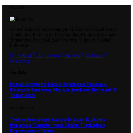
About Us
Alamat Redaksi Jl.Kesenangan 10 Blok E No.224 Bumi
Tamalanrea Permai (BTP) Kelurahan Buntusu Kecamatan
Tamalanrea Kota Makassar Provinsi Sulawesi Sekatan
Indonesia
Facebook
X (Twitter)
Pinterest
YouTube
WhatsApp
Our Picks
Bupati Bantaeng Lepas Kontingen Pramuka
Kwarcab Bantaeng Menuju Jambore Nasional XII
Tahun 2026
AGUSTUS 6, 2026
Terima Kunjungan Australia Awards, Roem
Paparkan Transformasi Digital Tingkatkan
Kepercayaan Publik