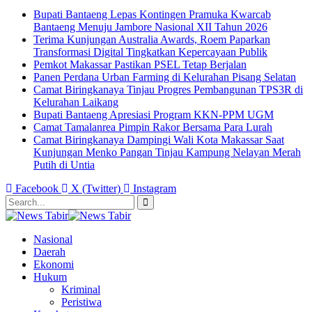
Bupati Bantaeng Lepas Kontingen Pramuka Kwarcab
Bantaeng Menuju Jambore Nasional XII Tahun 2026
Terima Kunjungan Australia Awards, Roem Paparkan
Transformasi Digital Tingkatkan Kepercayaan Publik
Pemkot Makassar Pastikan PSEL Tetap Berjalan
Panen Perdana Urban Farming di Kelurahan Pisang Selatan
Camat Biringkanaya Tinjau Progres Pembangunan TPS3R di
Kelurahan Laikang
Bupati Bantaeng Apresiasi Program KKN-PPM UGM
Camat Tamalanrea Pimpin Rakor Bersama Para Lurah
Camat Biringkanaya Dampingi Wali Kota Makassar Saat
Kunjungan Menko Pangan Tinjau Kampung Nelayan Merah
Putih di Untia
Facebook
X (Twitter)
Instagram
Nasional
Daerah
Ekonomi
Hukum
Kriminal
Peristiwa