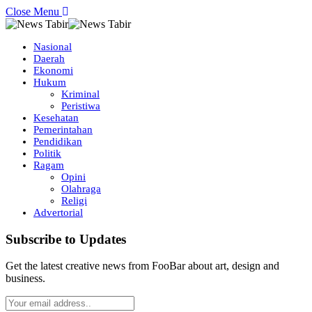
Close Menu
Nasional
Daerah
Ekonomi
Hukum
Kriminal
Peristiwa
Kesehatan
Pemerintahan
Pendidikan
Politik
Ragam
Opini
Olahraga
Religi
Advertorial
Subscribe to Updates
Get the latest creative news from FooBar about art, design and
business.