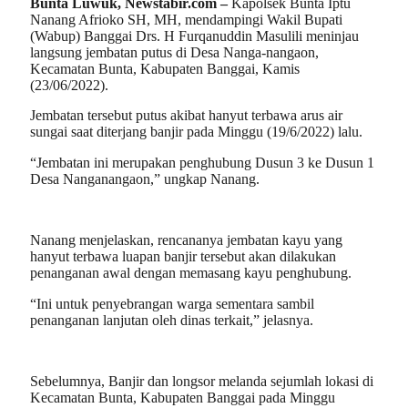
Bunta Luwuk, Newstabir.com –
Kapolsek Bunta Iptu
Nanang Afrioko SH, MH, mendampingi Wakil Bupati
(Wabup) Banggai Drs. H Furqanuddin Masulili meninjau
langsung jembatan putus di Desa Nanga-nangaon,
Kecamatan Bunta, Kabupaten Banggai, Kamis
(23/06/2022).
Jembatan tersebut putus akibat hanyut terbawa arus air
sungai saat diterjang banjir pada Minggu (19/6/2022) lalu.
“Jembatan ini merupakan penghubung Dusun 3 ke Dusun 1
Desa Nanganangaon,” ungkap Nanang.
Nanang menjelaskan, rencananya jembatan kayu yang
hanyut terbawa luapan banjir tersebut akan dilakukan
penanganan awal dengan memasang kayu penghubung.
“Ini untuk penyebrangan warga sementara sambil
penanganan lanjutan oleh dinas terkait,” jelasnya.
Sebelumnya, Banjir dan longsor melanda sejumlah lokasi di
Kecamatan Bunta, Kabupaten Banggai pada Minggu