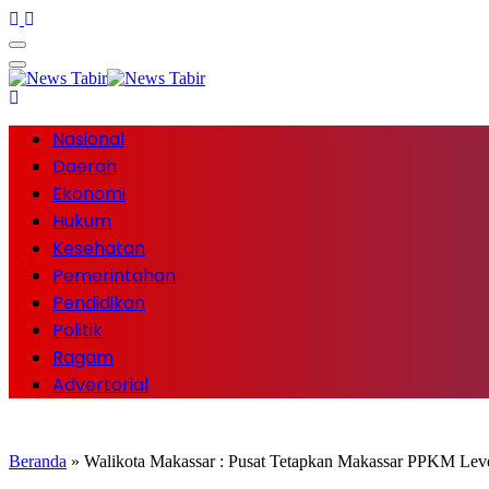
Nasional
Daerah
Ekonomi
Hukum
Kesehatan
Pemerintahan
Pendidikan
Politik
Ragam
Advertorial
Beranda
»
Walikota Makassar : Pusat Tetapkan Makassar PPKM Lev