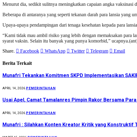
Menurut dia, sedikit sulitnya meningkatkan capaian angka vaksinasi 
Beberapa di antaranya yang seperti tekanan darah para lansia yang 
Upaya-upaya pendampingan dari tenaga kesehatan kepada para lansia
“Kami tidak mau ambil risiko yang lebih dengan memaksakan para lan
syarat vaksin. Selain itu banyak yang punya komorbid,” ucapnya.(ant
Share.
Facebook
WhatsApp
Twitter
Telegram
Email
Berita Terkait
Munafri Tekankan Komitmen SKPD Implementasikan SAKI
PEMERINTAHAN
APRIL 14, 2026
Usai Apel, Camat Tamalanres Pimpin Rakor Bersama Para
PEMERINTAHAN
APRIL 14, 2026
Munafri : Silahkan Konten Kreator Kritik yang Konstruktif