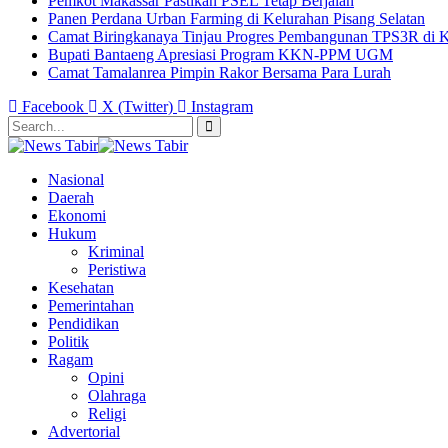
Pemkot Makassar Pastikan PSEL Tetap Berjalan
Panen Perdana Urban Farming di Kelurahan Pisang Selatan
Camat Biringkanaya Tinjau Progres Pembangunan TPS3R di K
Bupati Bantaeng Apresiasi Program KKN-PPM UGM
Camat Tamalanrea Pimpin Rakor Bersama Para Lurah
Facebook
X (Twitter)
Instagram
Nasional
Daerah
Ekonomi
Hukum
Kriminal
Peristiwa
Kesehatan
Pemerintahan
Pendidikan
Politik
Ragam
Opini
Olahraga
Religi
Advertorial