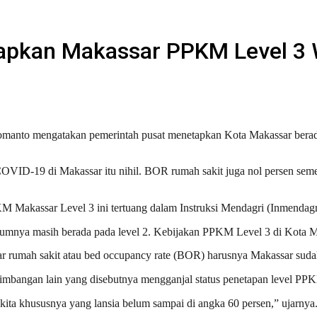
tapkan Makassar PPKM Level 3 
anto mengatakan pemerintah pusat menetapkan Kota Makassar berad
 COVID-19 di Makassar itu nihil. BOR rumah sakit juga nol persen seme
Makassar Level 3 ini tertuang dalam Instruksi Mendagri (Inmendagr
umnya masih berada pada level 2. Kebijakan PPKM Level 3 di Kota Mak
ar rumah sakit atau bed occupancy rate (BOR) harusnya Makassar sudah 
rtimbangan lain yang disebutnya mengganjal status penetapan level PP
a kita khususnya yang lansia belum sampai di angka 60 persen,” ujarnya