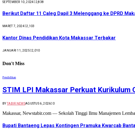
SEPTEMBER 10, 2024
2,838
Berikut Daftar 11 Caleg Dapil 3 Melenggang ke DPRD Mak
MARET 7, 2024
2,103
Kantor Dinas Pendidikan Kota Makassar Terbakar
JANUARI 11, 2025
2,010
Don't Miss
Pendidikan
STIM LPI Makassar Perkuat Kurikulum 
BY
TABIR NEWS
AGUSTUS 6, 2026
0
Makassar, Newstabir.com — Sekolah Tinggi Ilmu Manajemen Lemba
Bupati Bantaeng Lepas Kontingen Pramuka Kwarcab Banta