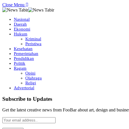
Close Menu
Nasional
Daerah
Ekonomi
Hukum
Kriminal
Peristiwa
Kesehatan
Pemerintahan
Pendidikan
Politik
Ragam
Opini
Olahraga
Religi
Advertorial
Subscribe to Updates
Get the latest creative news from FooBar about art, design and busine