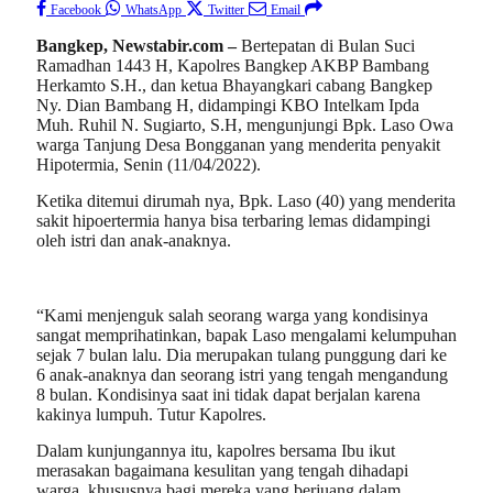
Facebook
WhatsApp
Twitter
Email
Bangkep, Newstabir.com –
Bertepatan di Bulan Suci
Ramadhan 1443 H, Kapolres Bangkep AKBP Bambang
Herkamto S.H., dan ketua Bhayangkari cabang Bangkep
Ny. Dian Bambang H, didampingi KBO Intelkam Ipda
Muh. Ruhil N. Sugiarto, S.H, mengunjungi Bpk. Laso Owa
warga Tanjung Desa Bongganan yang menderita penyakit
Hipotermia, Senin (11/04/2022).
Ketika ditemui dirumah nya, Bpk. Laso (40) yang menderita
sakit hipoertermia hanya bisa terbaring lemas didampingi
oleh istri dan anak-anaknya.
“Kami menjenguk salah seorang warga yang kondisinya
sangat memprihatinkan, bapak Laso mengalami kelumpuhan
sejak 7 bulan lalu. Dia merupakan tulang punggung dari ke
6 anak-anaknya dan seorang istri yang tengah mengandung
8 bulan. Kondisinya saat ini tidak dapat berjalan karena
kakinya lumpuh. Tutur Kapolres.
Dalam kunjungannya itu, kapolres bersama Ibu ikut
merasakan bagaimana kesulitan yang tengah dihadapi
warga, khususnya bagi mereka yang berjuang dalam