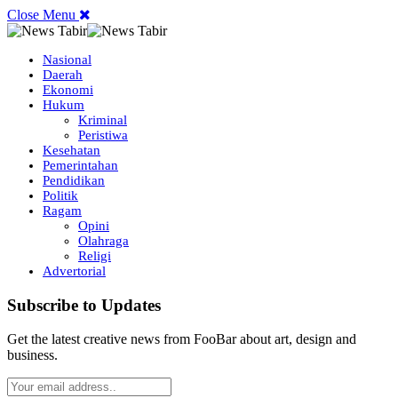
Close Menu
Nasional
Daerah
Ekonomi
Hukum
Kriminal
Peristiwa
Kesehatan
Pemerintahan
Pendidikan
Politik
Ragam
Opini
Olahraga
Religi
Advertorial
Subscribe to Updates
Get the latest creative news from FooBar about art, design and
business.