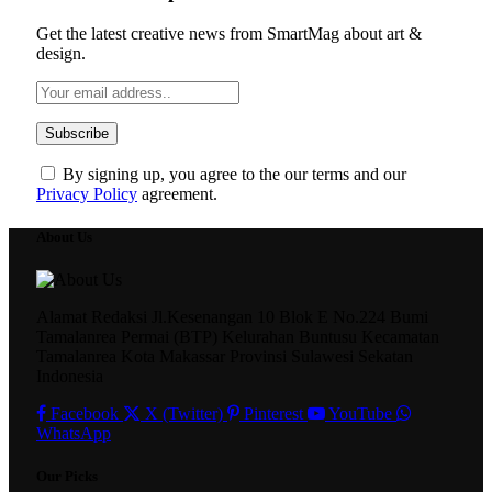
Get the latest creative news from SmartMag about art &
design.
By signing up, you agree to the our terms and our
Privacy Policy
agreement.
About Us
Alamat Redaksi Jl.Kesenangan 10 Blok E No.224 Bumi
Tamalanrea Permai (BTP) Kelurahan Buntusu Kecamatan
Tamalanrea Kota Makassar Provinsi Sulawesi Sekatan
Indonesia
Facebook
X (Twitter)
Pinterest
YouTube
WhatsApp
Our Picks