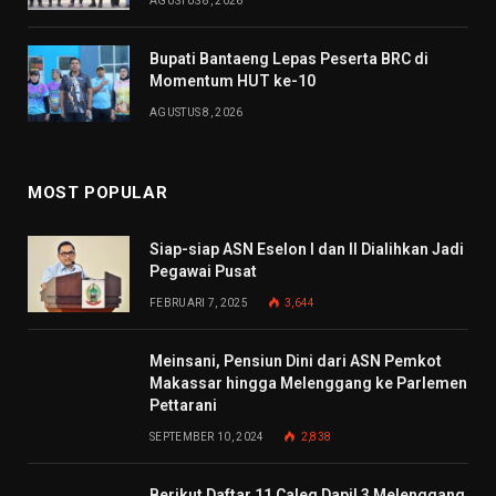
AGUSTUS 8, 2026
Bupati Bantaeng Lepas Peserta BRC di
Momentum HUT ke-10
AGUSTUS 8, 2026
MOST POPULAR
Siap-siap ASN Eselon I dan II Dialihkan Jadi
Pegawai Pusat
FEBRUARI 7, 2025
3,644
Meinsani, Pensiun Dini dari ASN Pemkot
Makassar hingga Melenggang ke Parlemen
Pettarani
SEPTEMBER 10, 2024
2,838
Berikut Daftar 11 Caleg Dapil 3 Melenggang