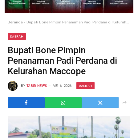
Beranda
»
Bupati Bone Pimpin Penanaman Padi Perdana di Kelurahan Maccope
DAERAH
Bupati Bone Pimpin
Penanaman Padi Perdana di
Kelurahan Maccope
DAERAH
BY
TABIR NEWS
MEI 6, 2026